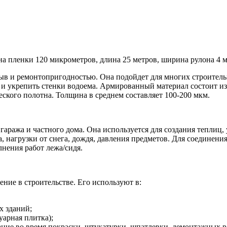
на пленки 120 микрометров, длина 25 метров, ширина рулона 4 
ыв и ремонтопригодностью. Она подойдет для многих строитель
и укрепить стенки водоема. Армированный материал состоит из 
ского полотна. Толщина в среднем составляет 100-200 мкм.
аража и частного дома. Она используется для создания теплиц,
, нагрузки от снега, дождя, давления предметов. Для соединени
нения работ лежа/сидя.
ние в строительстве. Его используют в:
х зданий;
уарная плитка);
ние во время покраски, штукатурки, шпатлевки, демонтажных р