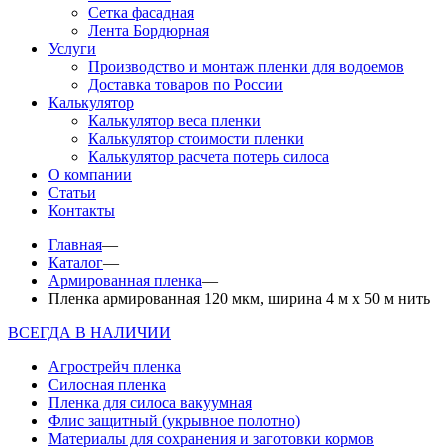
Сетка фасадная
Лента Бордюрная
Услуги
Производство и монтаж пленки для водоемов
Доставка товаров по России
Калькулятор
Калькулятор веса пленки
Калькулятор стоимости пленки
Калькулятор расчета потерь силоса
О компании
Статьи
Контакты
Главная
—
Каталог
—
Армированная пленка
—
Пленка армированная 120 мкм, ширина 4 м х 50 м нить
ВСЕГДА В НАЛИЧИИ
Агрострейч пленка
Силосная пленка
Пленка для силоса вакуумная
Флис защитный (укрывное полотно)
Материалы для сохранения и заготовки кормов