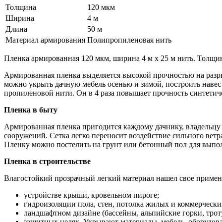
Толщина
120 мкм
Ширина
4 м
Длина
50 м
Материал армирования
Полипропиленовая нить
Пленка армированная 120 мкм, ширина 4 м х 25 м нить. Толщи
Армированная пленка выделяется высокой прочностью на разр
можно укрыть дачную мебель осенью и зимой, построить навес 
пропиленовой нити. Он в 4 раза повышает прочность синтетиче
Пленка в быту
Армированная пленка пригодится каждому дачнику, владельцу г
сооружений. Сетка легко переносит воздействие сильного ветра
Пленку можно постелить на грунт или бетонный пол для выпол
Пленка в строительстве
Влагостойкий прозрачный легкий материал нашел свое примене
устройстве крыши, кровельном пироге;
гидроизоляции пола, стен, потолка жилых и коммерчески
ландшафтном дизайне (бассейны, альпийские горки, трот
защитных целях. Укрывают материалы, мебель, оборудова