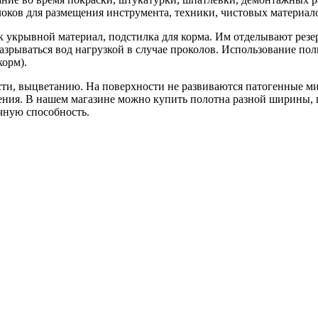
локов для размещения инструмента, техники, чистовых материало
 укрывной материал, подстилка для корма. Им отделывают резе
азрываться вод нагрузкой в случае проколов. Использование по
корм).
сти, выцветанию. На поверхности не развиваются патогенные ми
жения. В нашем магазине можно купить полотна разной ширины, 
чную способность.