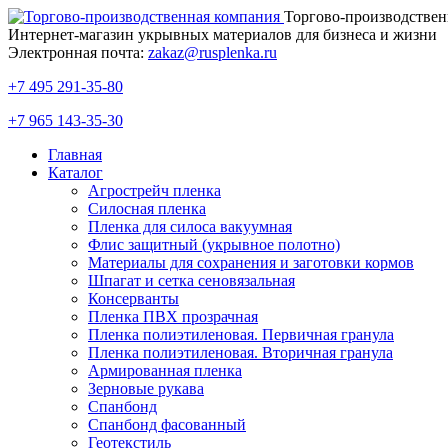
Торгово-производствен
Интернет-магазин укрывных материалов для бизнеса и жизни
Электронная почта:
zakaz@rusplenka.ru
+7 495 291-35-80
+7 965 143-35-30
Главная
Каталог
Агрострейч пленка
Силосная пленка
Пленка для силоса вакуумная
Флис защитный (укрывное полотно)
Материалы для сохранения и заготовки кормов
Шпагат и сетка сеновязальная
Консерванты
Пленка ПВХ прозрачная
Пленка полиэтиленовая. Первичная гранула
Пленка полиэтиленовая. Вторичная гранула
Армированная пленка
Зерновые рукава
Спанбонд
Спанбонд фасованный
Геотекстиль