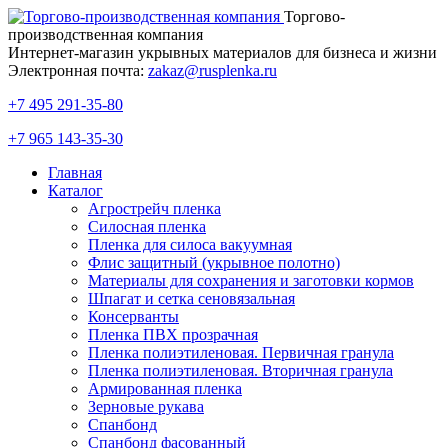
Торгово-
производственная компания
Интернет-магазин укрывных материалов для бизнеса и жизни
Электронная почта:
zakaz@rusplenka.ru
+7 495 291-35-80
+7 965 143-35-30
Главная
Каталог
Агрострейч пленка
Силосная пленка
Пленка для силоса вакуумная
Флис защитный (укрывное полотно)
Материалы для сохранения и заготовки кормов
Шпагат и сетка сеновязальная
Консерванты
Пленка ПВХ прозрачная
Пленка полиэтиленовая. Первичная гранула
Пленка полиэтиленовая. Вторичная гранула
Армированная пленка
Зерновые рукава
Спанбонд
Спанбонд фасованный