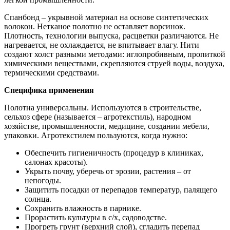
Спанбонд – укрывной материал на основе синтетических
волокон. Нетканое полотно не оставляет ворсинок.
Плотность, технологии выпуска, расцветки различаются. Не
нагревается, не охлаждается, не впитывает влагу. Нити
создают холст разными методами: иглопробивным, пропиткой
химическими веществами, скрепляются струей воды, воздуха,
термическими средствами.
Специфика применения
Полотна универсальны. Используются в строительстве,
сельхоз сфере (называется – агротекстиль), народном
хозяйстве, промышленности, медицине, создании мебели,
упаковки. Агротекстилем пользуются, когда нужно:
Обеспечить гигиеничность (процедур в клиниках,
салонах красоты).
Укрыть почву, уберечь от эрозии, растения – от
непогоды.
Защитить посадки от перепадов температур, палящего
солнца.
Сохранить влажность в парнике.
Прорастить культуры в с/х, садоводстве.
Прогреть грунт (верхний слой), сгладить перепад